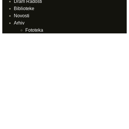
Dram Radosti
Biblioteke
Novosti
Arhiv
Fototeka
Hemeroteka
Video linkovi
Prodajna mjesta
Prodajna mjesta
Internet prodaja
Linkovi
Kontakt