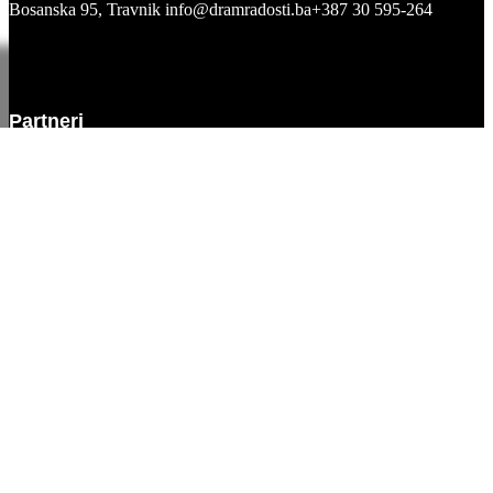
Bosanska 95, Travnik
info@dramradosti.ba
+387 30 595-264
Partneri
Synopsis book
GS - TMT
Print GS
Knjižara GS
Zavičajni muzej Travnik
Hotel Balatura
Info
Kontakt