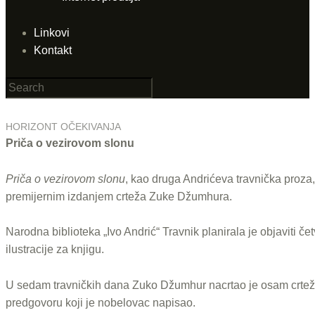
Linkovi
Kontakt
HORIZONT OČEKIVANJA
Priča o vezirovom slonu
Priča o vezirovom slonu
, kao druga Andrićeva travnička proza,
premijernim izdanjem crteža Zuke Džumhura.
Narodna biblioteka „Ivo Andrić“ Travnik planirala je objaviti č
ilustracije za knjigu.
U sedam travničkih dana Zuko Džumhur nacrtao je osam crteža
predgovoru koji je nobelovac napisao.