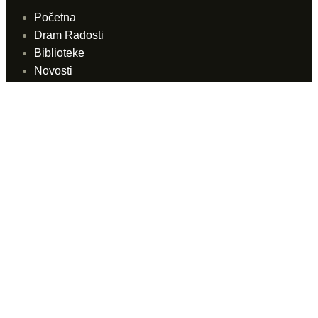
Početna
Dram Radosti
Biblioteke
Novosti
Arhiv
Fototeka
Hemeroteka
Video linkovi
Prodajna mjesta
Prodajna mjesta
Internet prodaja
Linkovi
Kontakt