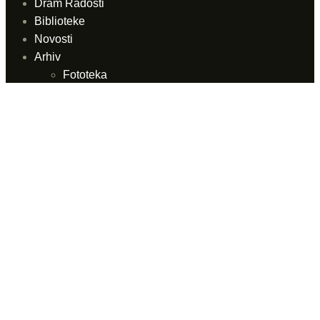
Dram Radosti
Biblioteke
Novosti
Arhiv
Fototeka
Hemeroteka
Video linkovi
Prodajna mjesta
Prodajna mjesta
Internet prodaja
Linkovi
Kontakt
Početna
Horizont očekivanja