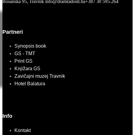
Bosanska 95, Travnik
info@dramradosti.ba
+387 30 595-264
Partneri
Synopsis book
GS - TMT
Print GS
Knjižara GS
Zavičajni muzej Travnik
Hotel Balatura
Info
Kontakt