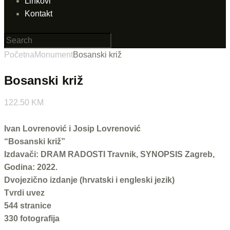
Linkovi
Kontakt
Početna
Monument
Bosanski križ
Bosanski križ
122.50
KM
Ivan Lovrenović i Josip Lovrenović
“Bosanski križ”
Izdavači: DRAM RADOSTI Travnik, SYNOPSIS Zagreb,
Godina: 2022.
Dvojezično izdanje (hrvatski i engleski jezik)
Tvrdi uvez
544 stranice
330 fotografija