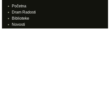
Početna
Dram Radosti
Biblioteke
Novosti
Arhiv
Fototeka
Hemeroteka
Video linkovi
Prodajna mjesta
Prodajna mjesta
Internet prodaja
Linkovi
Kontakt